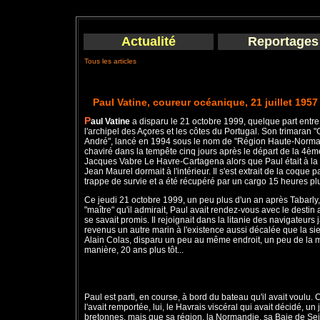
Actualité
Reportages
Tous les articles
Paul Vatine, coureur océanique, 21 juillet 1957
P
aul Vatine
a disparu le 21 octobre 1999, quelque part entre
l'archipel des Açores et les côtes du Portugal. Son trimaran 
André", lancé en 1994 sous le nom de "Région Haute-Norma
chaviré dans la tempête cinq jours après le départ de la 4èm
Jacques Vabre Le Havre-Cartagena alors que Paul était à la 
Jean Maurel dormait à l'intérieur. Il s'est extrait de la coque pa
trappe de survie et a été récupéré par un cargo 15 heures plu
Ce jeudi 21 octobre 1999, un peu plus d'un an après Tabarly,
"maître" qu'il admirait, Paul avait rendez-vous avec le destin 
se savait promis. Il rejoignait dans la litanie des navigateurs
revenus un autre marin à l'existence aussi décalée que la si
Alain Colas, disparu un peu au même endroit, un peu de la
manière, 20 ans plus tôt...
Paul est parti, en course, à bord du bateau qu'il avait voulu. C
l'avait remportée, lui, le Havrais viscéral qui avait décidé, u
bretonnes, mais que sa région, la Normandie, sa Baie de Seine