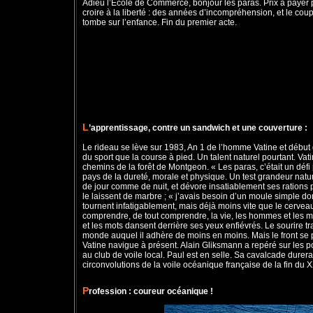
Adieu l’Ecole de Commerce, bonjour les paras. Prix à payer 
croire à la liberté : des années d’incompréhension, et le coup
tombe sur l’enfance. Fin du premier acte.
L
’apprentissage, contre un sandwich et une couverture :
Le rideau se lève sur 1983, An 1 de l’homme Vatine et début de 
du sport que la course à pied. Un talent naturel pourtant. Vat
chemins de la forêt de Montgeon. « Les paras, c’était un défi 
pays de la dureté, morale et physique. Un test grandeur nature
de jour comme de nuit, et dévore insatiablement ses rations p
le laissent de marbre ; « j’avais besoin d’un moule simple 
tournent infatigablement, mais déjà moins vite que le cerveau
comprendre, de tout comprendre, la vie, les hommes et les mo
et les mots dansent derrière ses yeux enfiévrés. Le sourire tr
monde auquel il adhère de moins en moins. Mais le front se pl
Vatine navigue à présent. Alain Gliksmann a repéré sur les p
au club de voile local. Paul est en selle. Sa cavalcade durer
circonvolutions de la voile océanique française de la fin du 
P
rofession : coureur océanique !