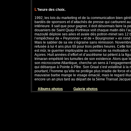
L
’heure des choix.
1992, les lois du marketing et de la communication bien gér
bardés de sponsors et d’attachés de presse qui carburent au «
intérieure. Il sait que pour gagner, il doit désormais faire la
douaniers de Saint Quay-Portrieux voit chaque matin dès l’au
mazouté déploie ses ailes et avale dès potron-minet ses 12 b
l’empêcheur de « Peyronner » et de « Bourgnoner » en rond
Mais le sablier de sa vie s’égraine sans rémission. Novembre
refusée à lui 4 ans plus tôt pour trois petites heures. Cette fo
est mûr, le guerrier impitoyable au sommet de sa motivation. 
Açores. Huit années d’effort et d’ascétisme lui pètent à la fig
trimaran empétolé les tumultes de son existence. Alors que l
son microcosme Atlantique, cherche un sens à l’engagement de
qui débarque à Pointe à Pître. Son Graal s’est volatilisé à la m
pourtant, l’homme qu’elle ne protège plus irradie de force et d
mauvaise barbe mange le visage émacié, mais le regard illumi
encore un an plus tard au départ de la 5ème Transat Jacqu
Albums photos
Galerie photos