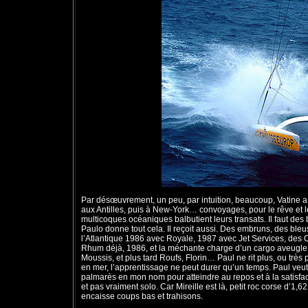
Par désœuvrement, un peu, par intuition, beaucoup, Vatine a c
aux Antilles, puis à New-York… convoyages, pour le rêve et 
multicoques océaniques balbutient leurs transats. Il faut des 
Paulo donne tout cela. Il reçoit aussi. Des embruns, des bl
l’Atlantique 1986 avec Royale, 1987 avec Jet Services, des
Rhum déjà, 1986, et la méchante charge d’un cargo aveugle 
Moussis, et plus tard Roufs, Florin… Paul ne rit plus, ou tr
en mer, l’apprentissage ne peut durer qu’un temps. Paul veut e
palmarès en mon nom pour atteindre au repos et à la satisfact
et pas vraiment solo. Car Mireille est là, petit roc corse d’1
encaisse coups bas et trahisons.