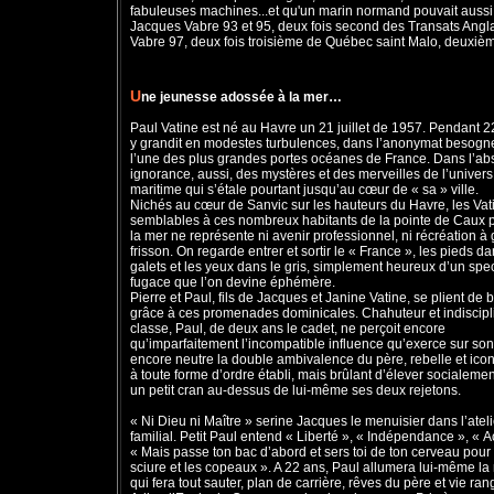
fabuleuses machines...et qu'un marin normand pouvait aussi 
Jacques Vabre 93 et 95, deux fois second des Transats Anglai
Vabre 97, deux fois troisième de Québec saint Malo, deuxiè
U
ne jeunesse adossée à la mer…
Paul Vatine est né au Havre un 21 juillet de 1957. Pendant 22
y grandit en modestes turbulences, dans l’anonymat besogn
l’une des plus grandes portes océanes de France. Dans l’ab
ignorance, aussi, des mystères et des merveilles de l’univers
maritime qui s’étale pourtant jusqu’au cœur de « sa » ville.
Nichés au cœur de Sanvic sur les hauteurs du Havre, les Vat
semblables à ces nombreux habitants de la pointe de Caux 
la mer ne représente ni avenir professionnel, ni récréation à
frisson. On regarde entrer et sortir le « France », les pieds da
galets et les yeux dans le gris, simplement heureux d’un spe
fugace que l’on devine éphémère.
Pierre et Paul, fils de Jacques et Janine Vatine, se plient de
grâce à ces promenades dominicales. Chahuteur et indiscipl
classe, Paul, de deux ans le cadet, ne perçoit encore
qu’imparfaitement l’incompatible influence qu’exerce sur son
encore neutre la double ambivalence du père, rebelle et ico
à toute forme d’ordre établi, mais brûlant d’élever socialemen
un petit cran au-dessus de lui-même ses deux rejetons.
« Ni Dieu ni Maître » serine Jacques le menuisier dans l’ateli
familial. Petit Paul entend « Liberté », « Indépendance », « Ac
« Mais passe ton bac d’abord et sers toi de ton cerveau pour 
sciure et les copeaux ». A 22 ans, Paul allumera lui-même l
qui fera tout sauter, plan de carrière, rêves du père et vie ran