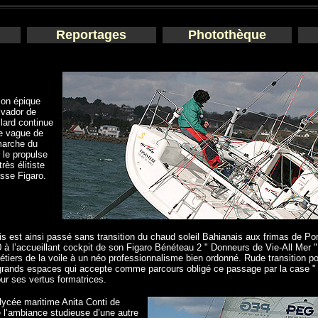
Reportages
Photothèque
son épique
lvador de
lard continue
ne vague de
 marche du
 le propulse
rès élitiste
asse Figaro.
s est ainsi passé sans transition du chaud soleil Bahianais aux frimas de Por
0 à l’accueillant cockpit de son Figaro Bénéteau 2 " Donneurs de Vie-All Mer ",
métiers de la voile à un néo professionnalisme bien ordonné. Rude transition
e grands espaces qui accepte comme parcours obligé ce passage par la case "
ur ses vertus formatrices.
lycée maritime Anita Conti de
 l’ambiance studieuse d’une autre