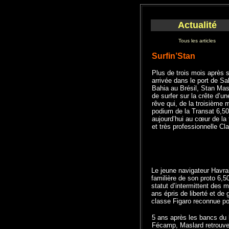
Actualité
Tous les articles
Surfin’Stan
Plus de trois mois après 
arrivée dans le port de Sa
Bahia au Brésil, Stan Mas
de surfer sur la crête d’u
rêve qui, de la troisième
podium de la Transat 6,50
aujourd’hui au cœur de la t
et très professionnelle Cl
Le jeune navigateur Havrai
familière de son proto 6,5
statut d’intermittent des 
ans épris de liberté et d
classe Figaro reconnue po
5 ans après les bancs du 
Fécamp, Maslard retrouve