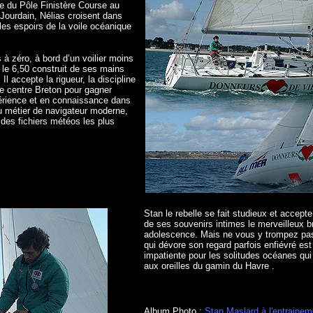
ue du Pôle Finistère Course au
Jourdain, Nélias croisent dans
es espoirs de la voile océanique
 zéro, à bord d’un voilier moins
 le 6,50 construit de ses mains
 Il accepte la rigueur, la discipline
 le centre Breton pour gagner
érience et en connaissance dans
u métier de navigateur moderne,
 des fichiers météos les plus
Stan le rebelle se fait studieux et accepte
de ses souvenirs intimes le merveilleux 
adolescence. Mais ne vous y trompez pas
qui dévore son regard parfois enfiévré est
impatiente pour les solitudes océanes qu
aux oreilles du gamin du Havre .
Album Photo :
Stan Maslard à l'entrainem