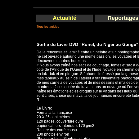
Actualité
Reportages
Tous les articles
Sortie du Livre-DVD "Ronel, du Niger au Gange"
De la rencontre et l’amitié entre un peintre et un photographe
né cet ouvrage autour d’une même passion, les voyages et l
découverte d’autres horizons:
« Nous avons traîné nos sacs de couchage, tentes et sac à 
côté de l’Afrique de l’Ouest et de l’Inde, voyagé en chemin de
en tuk - tuk et en pirogue. Stéphane, intéressé par la genèse
mes tableaux au sein de l’atelier a fait l’inventaire photogra
de mes carnets de voyages et de mes dessins et m’a décidé
montrer la face cachée du travail dans un ouvrage où l’on ver
naître les émotions et les croquis sur le vif dans des lieux qu
sont chers, chose qui n’avait à ce jour jamais encore été faite
R.
Le Livre:
Format à la française
20 X 25 centimètres
120 pages, couverture dure
papier cahiers intérieurs 170 g/m2
Reliure dos carré cousu
200 photos environ
Photographies: Stéphane L’Hôte