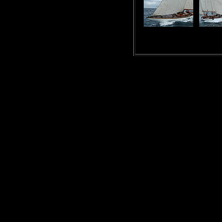
photos - images :
saint tropez - régates - bateaux - voiliers de légende