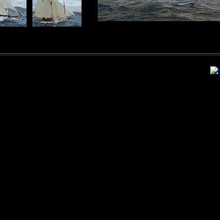
 - voile de saint tropez - moon beam - mari cha - wally - tuiga