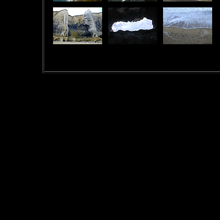
falaises Normandes, photos
- images - Stéphane l'Hôte