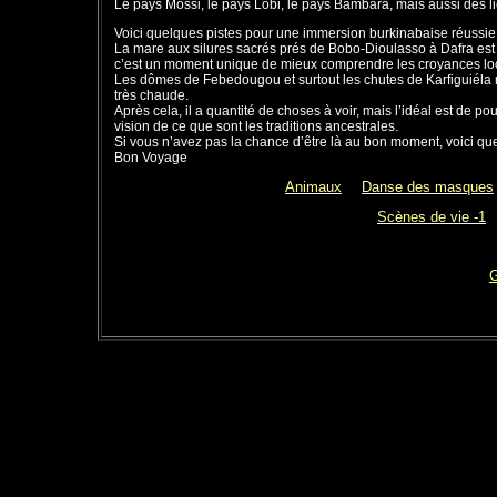
Le pays Mossi, le pays Lobi, le pays Bambara, mais aussi des l
Voici quelques pistes pour une immersion burkinabaise réussie
La mare aux silures sacrés prés de Bobo-Dioulasso à Dafra est
c’est un moment unique de mieux comprendre les croyances lo
Les dômes de Febedougou et surtout les chutes de Karfiguiéla m
très chaude.
Après cela, il a quantité de choses à voir, mais l’idéal est de 
vision de ce que sont les traditions ancestrales.
Si vous n’avez pas la chance d’être là au bon moment, voici q
Bon Voyage
Animaux
Danse des masques
Scènes de vie -1
G