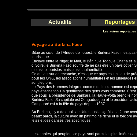
Actualité
Reportages
Les autres reportages
Voyage au Burkina Faso
Situé au cœur de l’Afrique de l’ouest, le Burkina Faso n’est pas
touristique.
Enclavé entre le Niger, le Mali, le Bénin, le Togo, le Ghana et la
d’Ivoire, le Burkina Faso souffre de ne pas être un pays côtier. 
moins de touristes mais plus d’authenticité.
Ce qui est sur en revanche, c’est que ce pays est un lieu de pré
pour les ONG, les associations humanitaires et les jumelages e
sont légions.
Le Pays des Hommes Intègres comme on le surnomme est cep
pays attachant ou la gentillesse des gens vous comblera. C’est
que sous la présidence de Sankara, la Haute-Volta prend le n
Burkina Faso. Sa capitale est Ouagadougou et le président actu
Campaoré est à la tête du pays depuis 1987.
Au Burkina, il y a de quoi satisfaire tous les goûts. La faune ave
beaux parcs, la culture avec un patrimoine riche et le folklore a
fêtes et des danses très spécifiques.
Les ethnies qui peuplent ce pays sont parmi les plus intéressant