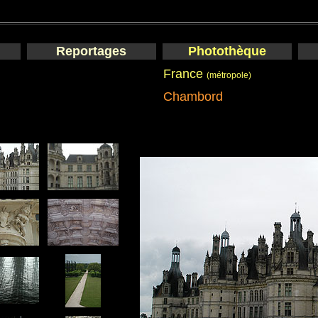
Reportages
Photothèque
France
(métropole)
Chambord