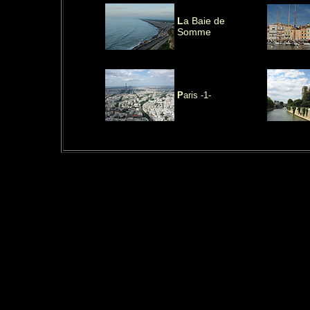
L
a Baie de
Somme
P
aris -1-