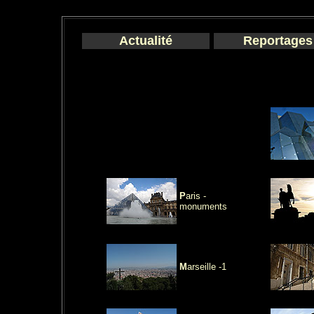
Actualité
Reportages
P
aris -
monuments
M
arseille -1