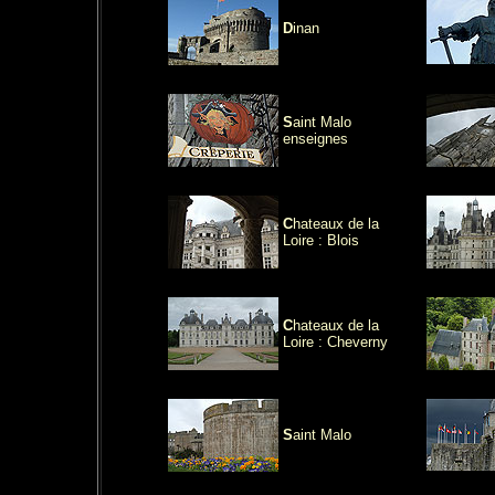
D
inan
S
aint Malo
enseignes
C
hateaux de la
Loire : Blois
C
hateaux de la
Loire : Cheverny
S
aint Malo